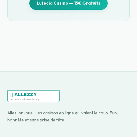
Lutecia Casino — 15€ Gratuits
Allez, on joue ! Les casinos en ligne qui valent le coup. Fun,
honnête et sans prise de tête.