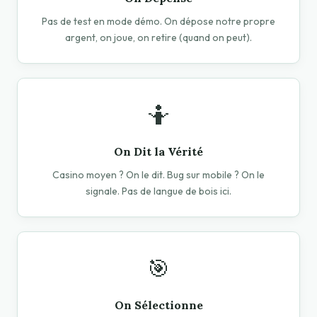
Pas de test en mode démo. On dépose notre propre
argent, on joue, on retire (quand on peut).
🤷
On Dit la Vérité
Casino moyen ? On le dit. Bug sur mobile ? On le
signale. Pas de langue de bois ici.
🎯
On Sélectionne