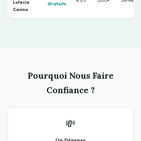
4.5/5
1200+
24-48h
Lutecia
Gratuits
Casino
Pourquoi Nous Faire
Confiance ?
💸
On Dépense