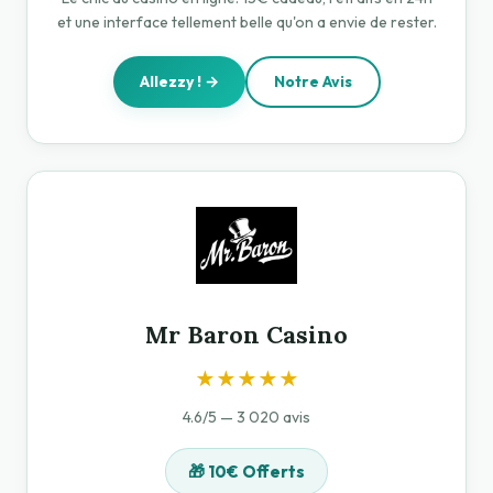
et une interface tellement belle qu'on a envie de rester.
Allezzy ! →
Notre Avis
Mr Baron Casino
★
★
★
★
★
4.6/5 — 3 020 avis
🎁 10€ Offerts