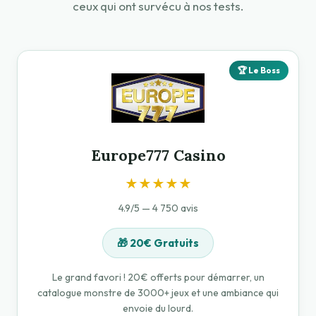
ceux qui ont survécu à nos tests.
🏆 Le Boss
Europe777 Casino
★
★
★
★
★
4.9/5 — 4 750 avis
🎁 20€ Gratuits
Le grand favori ! 20€ offerts pour démarrer, un
catalogue monstre de 3000+ jeux et une ambiance qui
envoie du lourd.